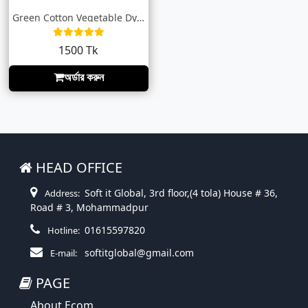
Green Cotton Vegetable Dye Tunic
1500 Tk
অর্ডার করুন
HEAD OFFICE
Soft it Global, 3rd floor,(4 tola) House # 36,
Address:
Road # 3, Mohammadpur
01615597820
Hotline:
softitglobal@gmail.com
E-mail:
PAGE
About Ecom