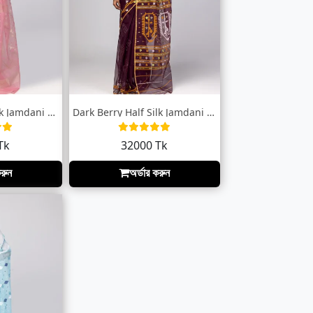
Dusty Pink Half Silk Jamdani Saree
Dark Berry Half Silk Jamdani Saree
Tk
32000 Tk
করুন
অর্ডার করুন