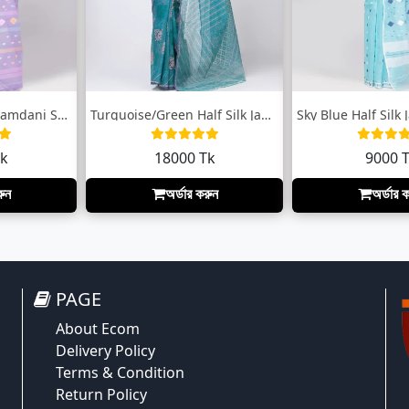
Lavender Half Silk Jamdani Saree
Turquoise/Green Half Silk Jamdani Saree
Tk
18000 Tk
9000 
রুন
অর্ডার করুন
অর্ডার 
PAGE
About Ecom
Delivery Policy
Terms & Condition
Return Policy