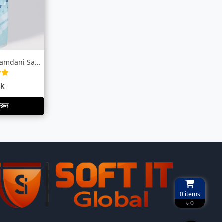
Sky Blue Half Silk Jamdani Saree
Tk
করুন
0
items
৳ 0