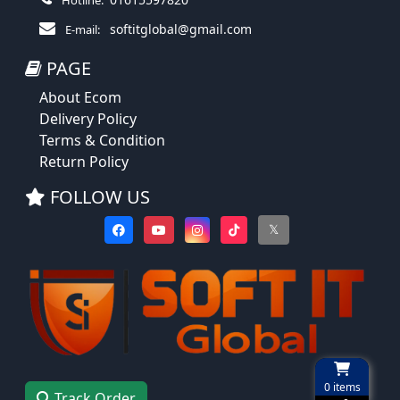
softitglobal@gmail.com
E-mail:
PAGE
About Ecom
Delivery Policy
Terms & Condition
Return Policy
FOLLOW US
𝕏
0
items
Track Order