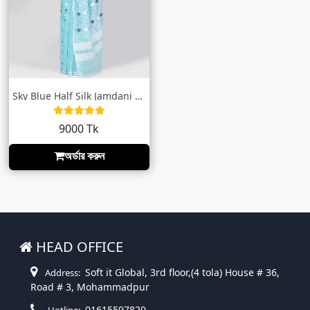
Sky Blue Half Silk Jamdani Saree
9000 Tk
অর্ডার করুন
HEAD OFFICE
Soft it Global, 3rd floor,(4 tola) House # 36,
Address:
Road # 3, Mohammadpur
01615597820
Hotline: