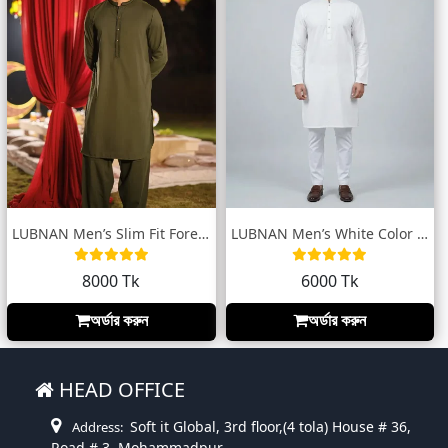
LUBNAN Men’s Slim Fit Forest Green color...
LUBNAN Men’s White Color Slim Fit Premiu...
8000 Tk
6000 Tk
অর্ডার করুন
অর্ডার করুন
HEAD OFFICE
Soft it Global, 3rd floor,(4 tola) House # 36,
Address:
Road # 3, Mohammadpur