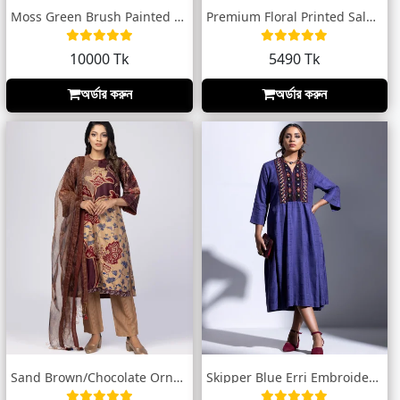
Moss Green Brush Painted & Printed G...
Premium Floral Printed Salwar Kameez by...
10000 Tk
5490 Tk
অর্ডার করুন
অর্ডার করুন
Sand Brown/Chocolate Ornamenta Theme Sha...
Skipper Blue Erri Embroidered Taaga Dres...