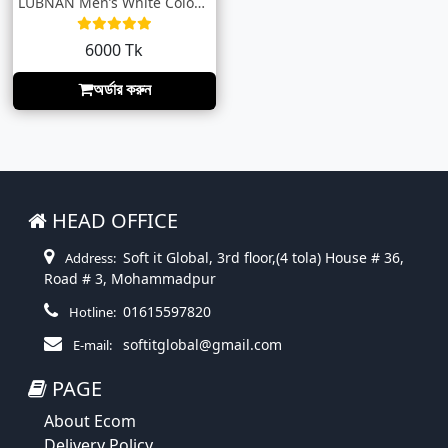
LUBNAN Men’s White Color Slim Fit Premiu...
6000 Tk
অর্ডার করুন
HEAD OFFICE
Soft it Global, 3rd floor,(4 tola) House # 36,
Address:
Road # 3, Mohammadpur
01615597820
Hotline:
softitglobal@gmail.com
E-mail:
PAGE
About Ecom
Delivery Policy