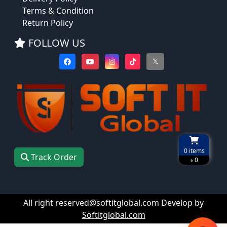
Terms & Condition
Return Policy
FOLLOW US
𝕏
0
items
Track Order
৳ 0
All right reserved@softitglobal.com Develop by
Softitglobal.com