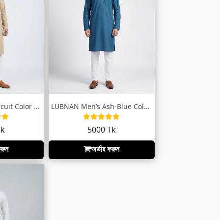
LUBNAN Men’s Biscuit Color Regular Fit P...
LUBNAN Men’s Ash-Blue Color Slim Fit Pre...
Tk
5000 Tk
করুন
অর্ডার করুন