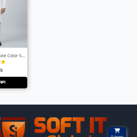
LUBNAN Men’s White Color Slim Fit Premiu...
Tk
করুন
0
items