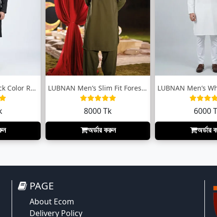
LUBNAN Men’s Black Color Regular Fit Pre...
LUBNAN Men’s Slim Fit Forest Green color...
k
8000 Tk
6000 
রুন
অর্ডার করুন
অর্ডার 
PAGE
About Ecom
Delivery Policy