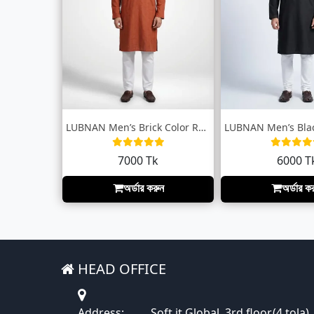
LUBNAN Men’s Brick Color Regular Fit Pre...
7000 Tk
6000 T
অর্ডার করুন
অর্ডার ক
HEAD OFFICE
Address:
Soft it Global, 3rd floor,(4 tola)