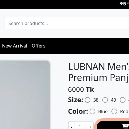
পণ্য পছন্দ না হল
New Arrival
Offers
LUBNAN Men’s 
Premium Panj
6000
Tk
Size:
38
40
Color:
Blue
Red
-
+