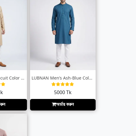
LUBNAN Men’s Biscuit Color Regular Fit P...
LUBNAN Men’s Ash-Blue Color Slim Fit Pre...
Tk
5000 Tk
করুন
অর্ডার করুন