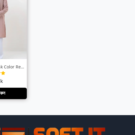
LUBNAN Men’s Pink Color Regular Fit Prem...
Tk
করুন